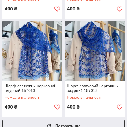
400
400
₴
₴
Шарф святковий церковний
Шарф святковий церковний
ажурний 157013
ажурний 157013
Немає в наявності
Немає в наявності
400
400
₴
₴
Показати ще