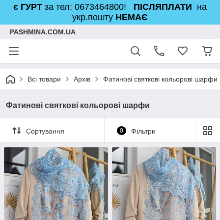
є ГУРТ
за тел: 0673464800!
ПІСЛЯПЛАТИ
на
укр.пошту
НЕМАЄ
PASHMINA.COM.UA
Всі товари
Архів
Фатинові святкові кольорові шарфи
Фатинові святкові кольорові шарфи
Сортування
0
Фільтри