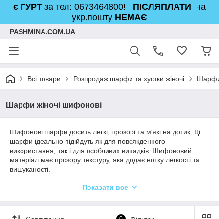
є ГУРТ
за тел: 0673464800!
ПІСЛЯПЛАТИ
на
укр.пошту
НЕМАЄ
PASHMINA.COM.UA
Всі товари
Розпродаж шарфи та хустки жіночі
Шарфи
Шарфи жіночі шифонові
Шифонові шарфи досить легкі, прозорі та м'які на дотик. Ці
шарфи ідеально підійдуть як для повсякденного
використання, так і для особливих випадків. Шифоновий
матеріал має прозору текстуру, яка додає нотку легкості та
вишуканості.
Шифонові шарфики можуть мати різноманітні принти, що
Показати все
надають їм особливого шарму. Ось деякі популярні види
принтів:
Квітковий принт: Делікатні квіткові мотиви різних розмірів і
Сортування
0
Фільтри