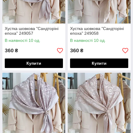
Хустка шовкова "Сандторіні
Хустка шовкова "Сандторіні
епоха" 249057
епоха" 249058
В наявності 10 од.
В наявності 10 од.
360
360
₴
₴
Купити
Купити