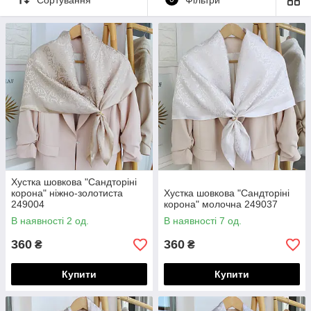
стилю індивідуальності та витонченості.
Хустка шовкова — це не просто аксесуар, а ніжний штрих,
який перетворює повсякденність у мистецтво краси.
Хустка шовкова "Сандторіні
корона" ніжно-золотиста
Хустка шовкова "Сандторіні
249004
корона" молочна 249037
В наявності 2 од.
В наявності 7 од.
360
360
₴
₴
Купити
Купити