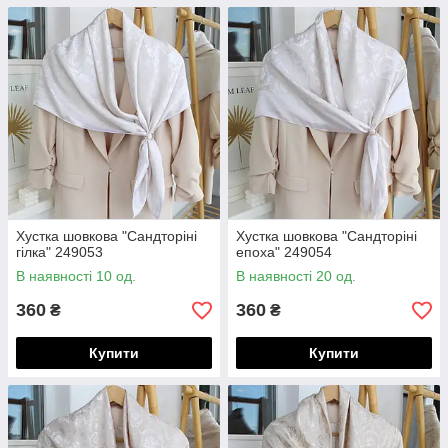
Хустка шовкова "Сандторіні
Хустка шовкова "Сандторіні
гілка" 249053
епоха" 249054
В наявності 10 од.
В наявності 20 од.
360
360
₴
₴
Купити
Купити