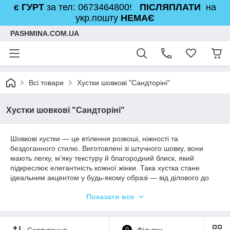
є ГУРТ
за тел: 0673464800!
ПІСЛЯПЛАТИ
на
укр.пошту
НЕМАЄ
PASHMINA.COM.UA
Всі товари
Хустки шовкові "Сандторіні"
Хустки шовкові "Сандторіні"
Шовкові хустки — це втілення розкоші, ніжності та
бездоганного стилю. Виготовлені зі штучного шовку, вони
мають легку, м’яку текстуру й благородний блиск, який
підкреслює елегантність кожної жінки. Така хустка стане
ідеальним акцентом у будь-якому образі — від ділового до
романтичного.
Показати все
У колекції представлено класичні та сучасні дизайни: квіткові
орнаменти, абстрактні візерунки, мінімалістичні принти.
Кожна модель створена з любов’ю, щоб додати вашому
Сортування
0
Фільтри