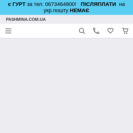
є ГУРТ
за тел: 0673464800!
ПІСЛЯПЛАТИ
на
укр.пошту
НЕМАЄ
PASHMINA.COM.UA