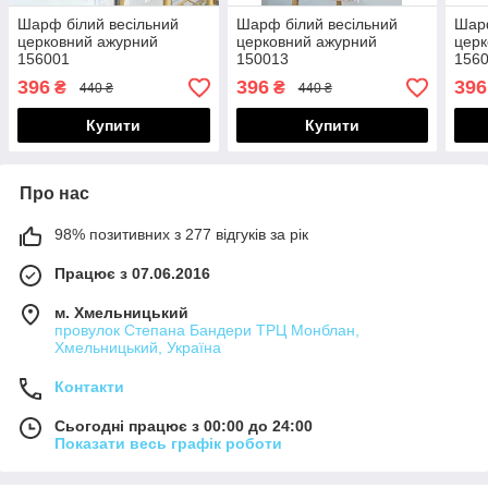
Шарф білий весільний
Шарф білий весільний
Шарф
церковний ажурний
церковний ажурний
церк
156001
150013
156
396
396
396
₴
₴
440 ₴
440 ₴
Купити
Купити
Про нас
98% позитивних з 277 відгуків за рік
Працює з 07.06.2016
м. Хмельницький
провулок Степана Бандери ТРЦ Монблан,
Хмельницький, Україна
Контакти
Сьогодні працює з 00:00 до 24:00
Показати весь графік роботи