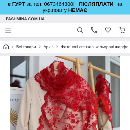
є ГУРТ
за тел: 0673464800!
ПІСЛЯПЛАТИ
на
укр.пошту
НЕМАЄ
PASHMINA.COM.UA
Всі товари
Архів
Фатинові святкові кольорові шарфи