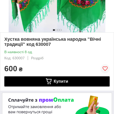
Хустка вовняна українська народна "Вічні
традиції" код 630007
В наявності 8 од.
Код: 630007
Роздріб
600
₴
Купити