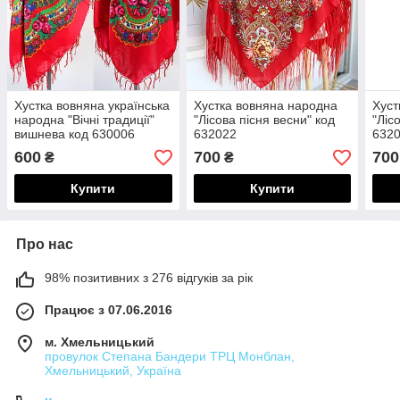
Хустка вовняна українська
Хустка вовняна народна
Хуст
народна "Вічні традиції"
"Лісова пісня весни" код
"Ліс
вишнева код 630006
632022
632
600
700
700
₴
₴
Купити
Купити
Про нас
98% позитивних з 276 відгуків за рік
Працює з 07.06.2016
м. Хмельницький
провулок Степана Бандери ТРЦ Монблан,
Хмельницький, Україна