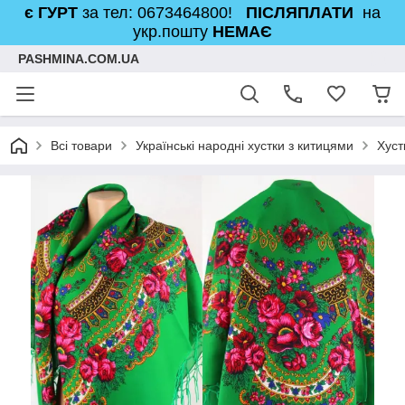
є ГУРТ
за тел: 0673464800!
ПІСЛЯПЛАТИ
на
укр.пошту
НЕМАЄ
PASHMINA.COM.UA
Всі товари
Українські народні хустки з китицями
Хуст