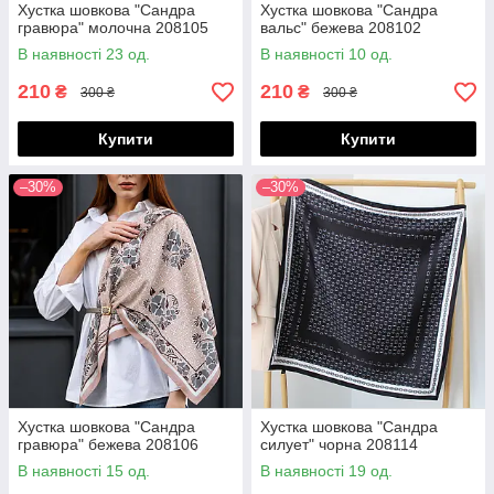
Хустка шовкова "Сандра
Хустка шовкова "Сандра
гравюра" молочна 208105
вальс" бежева 208102
В наявності 23 од.
В наявності 10 од.
210
210
₴
₴
300 ₴
300 ₴
Купити
Купити
–30%
–30%
Хустка шовкова "Сандра
Хустка шовкова "Сандра
гравюра" бежева 208106
силует" чорна 208114
В наявності 15 од.
В наявності 19 од.