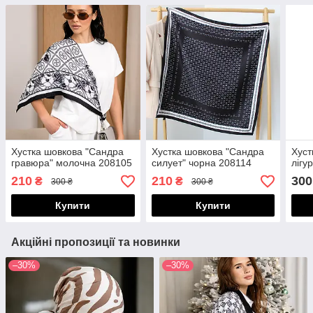
Хустка шовкова "Сандра
Хустка шовкова "Сандра
Хуст
гравюра" молочна 208105
силует" чорна 208114
лігу
210
210
300
₴
₴
300 ₴
300 ₴
Купити
Купити
Акційні пропозиції та новинки
–30%
–30%