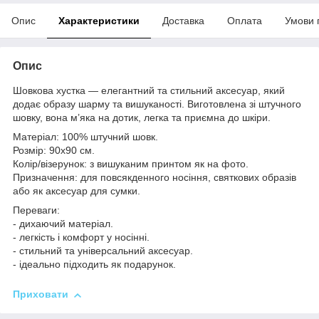
Опис
Характеристики
Доставка
Оплата
Умови 
Опис
Шовкова хустка — елегантний та стильний аксесуар, який
додає образу шарму та вишуканості. Виготовлена зі штучного
шовку, вона м’яка на дотик, легка та приємна до шкіри.
Матеріал: 100% штучний шовк.
Розмір: 90x90 см.
Колір/візерунок: з вишуканим принтом як на фото.
Призначення: для повсякденного носіння, святкових образів
або як аксесуар для сумки.
Переваги:
- дихаючий матеріал.
- легкість і комфорт у носінні.
- стильний та універсальний аксесуар.
- ідеально підходить як подарунок.
Приховати