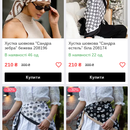
Хустка шовкова "Сандра
Хустка шовкова "Сандра
зебра" бежева 208196
естель" біла 208174
В наявності 46 од.
В наявності 22 од.
210
210
₴
₴
300 ₴
300 ₴
Купити
Купити
–30%
–30%