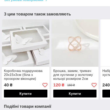
З цим товаром також замовляють
Коробочка подарункова
Брошка, зажим, тримач
Набі
20х15х3см (біла з
для хустинки у золотому
хуст
прозором віконцем)
кольорі розміром 2см
100005
100102
40
120
240
₴
₴
160 ₴
Купити
Купити
Подібні товари компанії