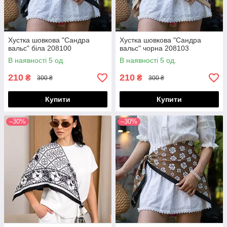
Хустка шовкова "Сандра
Хустка шовкова "Сандра
вальс" біла 208100
вальс" чорна 208103
В наявності 5 од.
В наявності 5 од.
210
210
₴
₴
300 ₴
300 ₴
Купити
Купити
–30%
–30%