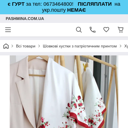
є ГУРТ
за тел: 0673464800!
ПІСЛЯПЛАТИ
на
укр.пошту
НЕМАЄ
PASHMINA.COM.UA
Всі товари
Шовкові хустки з патріотичним принтом
Х