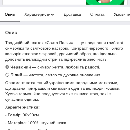
Опис
Характеристики
Доставка
Оплата
Умови п
Опис
Традиційний платок «Свято Пасхи» — це поєднання глибокої
символіки та святкового настрою. Контраст червоного і білого
кольорів створює яскравий, урочистий образ, що ідеально
доповнить великодній стрій та підкреслить жіночність.
🔴
Червоний
— символ життя, любові та радості.
⚪
Білий
— чистота, світло та духовне оновлення.
Орнамент натхненний українськими народними мотивами,
що здавна прикрашали святковий одяг та великодні кошики.
Хустка гармонійно поєднується як з вишиванкою, так і з
сучасним одягом.
Характеристики:
- Розмір: 90х90см.
- Матеріал: 100% штучний шовк