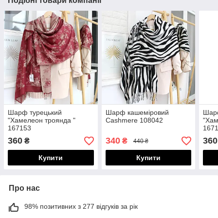
Подібні товари компанії
Шарф турецький
Шарф кашеміровий
Шар
"Хамелеон троянда "
Cashmere 108042
"Хам
167153
167
360
340
360
₴
₴
440 ₴
Купити
Купити
Про нас
98% позитивних з 277 відгуків за рік