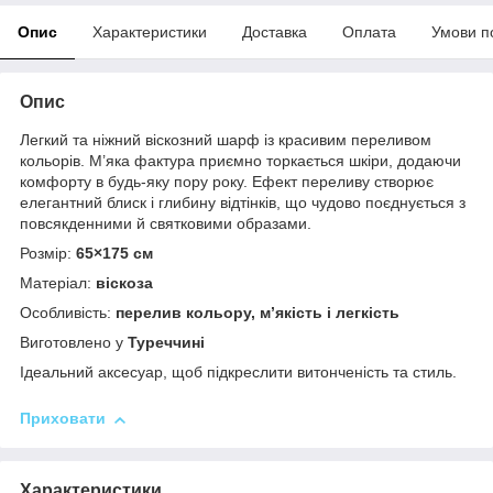
Опис
Характеристики
Доставка
Оплата
Умови п
Опис
Легкий та ніжний віскозний шарф із красивим переливом
кольорів. М’яка фактура приємно торкається шкіри, додаючи
комфорту в будь-яку пору року. Ефект переливу створює
елегантний блиск і глибину відтінків, що чудово поєднується з
повсякденними й святковими образами.
Розмір:
65×175 см
Матеріал:
віскоза
Особливість:
перелив кольору, м’якість і легкість
Виготовлено у
Туреччині
Ідеальний аксесуар, щоб підкреслити витонченість та стиль.
Приховати
Характеристики