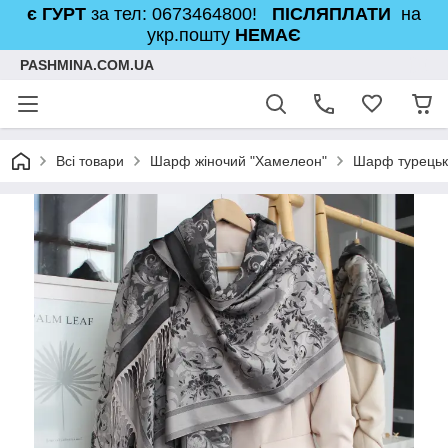
є ГУРТ
за тел: 0673464800!
ПІСЛЯПЛАТИ
на
укр.пошту
НЕМАЄ
PASHMINA.COM.UA
Всі товари
Шарф жіночий "Хамелеон"
Шарф турецьки