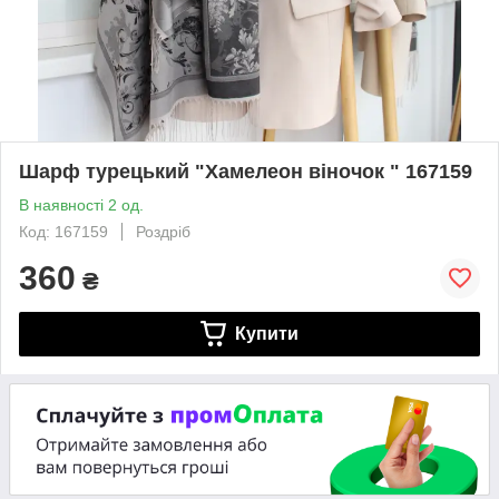
Шарф турецький "Хамелеон віночок " 167159
В наявності 2 од.
Код: 167159
Роздріб
360
₴
Купити