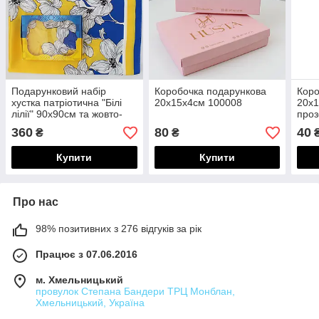
Подарунковий набір
Коробочка подарункова
Коро
хустка патріотична "Білі
20х15х4см 100008
20х1
лілії" 90х90см та жовто-
проз
блакитна коробочка
100
360
80
40
₴
₴
218083
Купити
Купити
Про нас
98% позитивних з 276 відгуків за рік
Працює з 07.06.2016
м. Хмельницький
провулок Степана Бандери ТРЦ Монблан,
Хмельницький, Україна