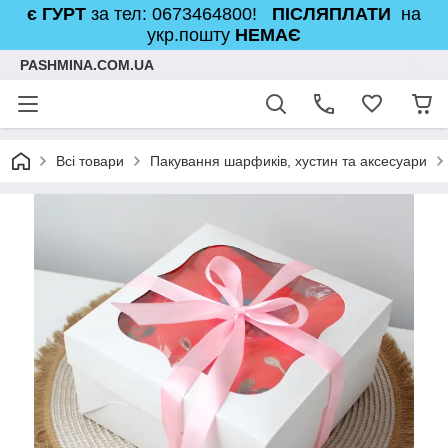
є ГУРТ
за тел: 0673464800!
ПІСЛЯПЛАТИ
на
укр.пошту
НЕМАЄ
PASHMINA.COM.UA
Всі товари
Пакування шарфиків, хустин та аксесуари