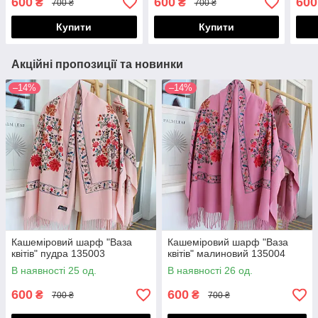
600
600
600
₴
₴
700 ₴
700 ₴
Купити
Купити
Акційні пропозиції та новинки
–14%
–14%
Кашеміровий шарф "Ваза
Кашеміровий шарф "Ваза
квітів" пудра 135003
квітів" малиновий 135004
В наявності 25 од.
В наявності 26 од.
600
600
₴
₴
700 ₴
700 ₴