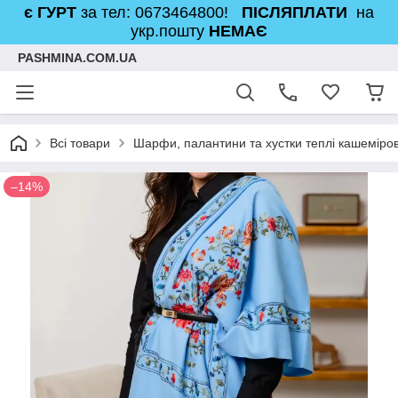
є ГУРТ
за тел: 0673464800!
ПІСЛЯПЛАТИ
на
укр.пошту
НЕМАЄ
PASHMINA.COM.UA
Всі товари
Шарфи, палантини та хустки теплі кашеміров
–14%