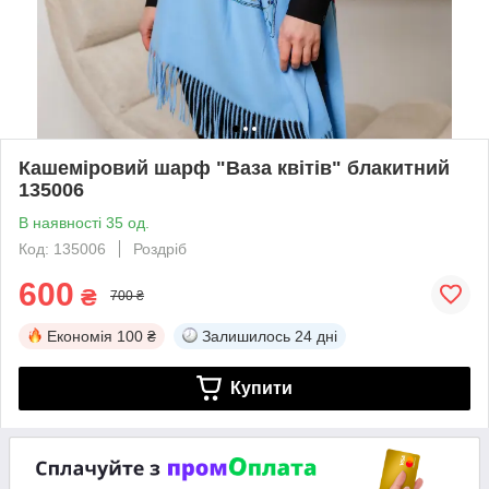
Кашеміровий шарф "Ваза квітів" блакитний
135006
В наявності 35 од.
Код: 135006
Роздріб
600
₴
700 ₴
Економія
100 ₴
Залишилось
24 дні
Купити