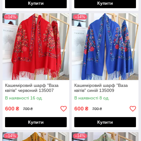
Купити
Купити
–14%
–14%
Кашеміровий шарф "Ваза
Кашеміровий шарф "Ваза
квітів" червоний 135007
квітів" синій 135009
В наявності 16 од.
В наявності 8 од.
600
600
₴
₴
700 ₴
700 ₴
Купити
Купити
–14%
–14%