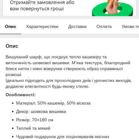
Опис
Характеристики
Доставка
Оплата
Умови п
Опис
Вишуканий шарф, що поєднує тепло кашеміру та
витонченість шовкової вишивки. М’яка текстура, благородний
блиск ниток і ніжні візерунки створюють образ справжньої
розкоші.
Ідеально підходить для прохолодних днів і урочистих виходів,
додаючи елегантності будь-якому стилю.
Особливості:
Матеріал: 50% кашемір, 50% віскоза
Декор: шовкова вишивка
Розмір: 70×180 см
Теплий та мякий
Чудовий подарунок для поціновувачів якісних