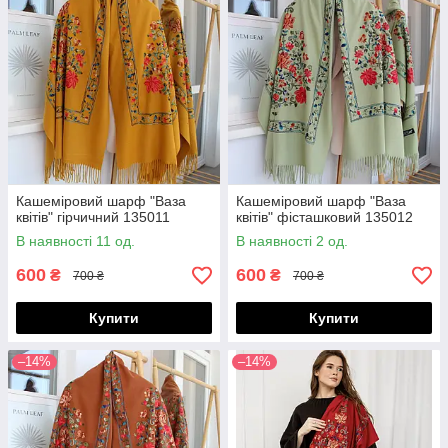
Кашеміровий шарф "Ваза
Кашеміровий шарф "Ваза
квітів" гірчичний 135011
квітів" фісташковий 135012
В наявності 11 од.
В наявності 2 од.
600
600
₴
₴
700 ₴
700 ₴
Купити
Купити
–14%
–14%