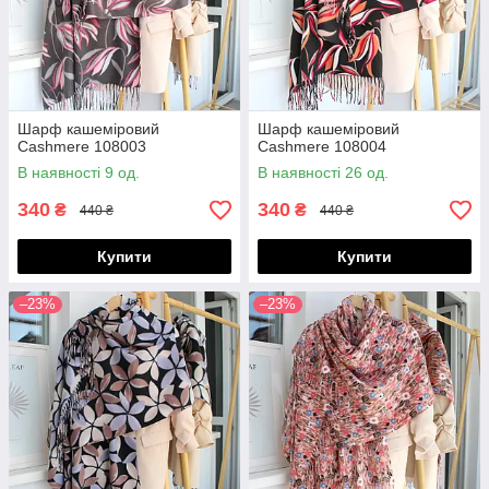
Шарф кашеміровий
Шарф кашеміровий
Cashmere 108003
Cashmere 108004
В наявності 9 од.
В наявності 26 од.
340
340
₴
₴
440 ₴
440 ₴
Купити
Купити
–23%
–23%