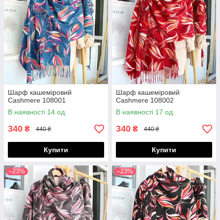
Шарф кашеміровий
Шарф кашеміровий
Cashmere 108001
Cashmere 108002
В наявності 14 од.
В наявності 17 од.
340
340
₴
₴
440 ₴
440 ₴
Купити
Купити
–23%
–23%