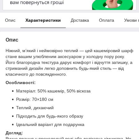
Опис
Характеристики
Доставка
Оплата
Умови 
Опис
Ніжний, м’який і неймовірно теплий — цей кашеміровий шарф
стане вашим улюбленим аксесуаром у холодну пору року.
Його благородна текстура дарує комфорт і відчуття затишку, а
стриманий дизайн легко доповнить будь-який стиль — від
класичного до повсякденного.
Особливості:
Матеріал: 50% кашемір, 50% віскоза
Розмір: 70×180 см
Теплий, дихаючий
Підходить для будь-якого образу
Ідеальний варіант для подарунка
Догляд:
Ручне прання у прохолодній воді або делікатна хімчистка. Не