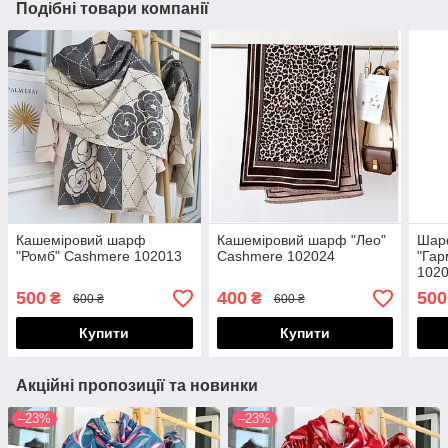
Подібні товари компанії
Кашеміровий шарф
Кашеміровий шарф "Лео"
Шар
"Ромб" Cashmere 102013
Cashmere 102024
"Гар
102
500
400
500
₴
₴
600 ₴
600 ₴
Купити
Купити
Акційні пропозиції та новинки
–23%
–23%