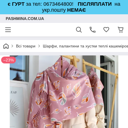
є ГУРТ
за тел: 0673464800!
ПІСЛЯПЛАТИ
на
укр.пошту
НЕМАЄ
PASHMINA.COM.UA
Всі товари
Шарфи, палантини та хустки теплі кашеміров
–23%