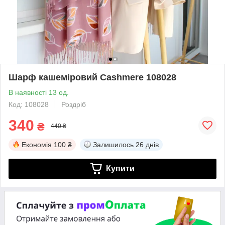
Шарф кашеміровий Cashmere 108028
В наявності 13 од.
Код: 108028
Роздріб
340
₴
440 ₴
Економія
100 ₴
Залишилось
26 днів
Купити