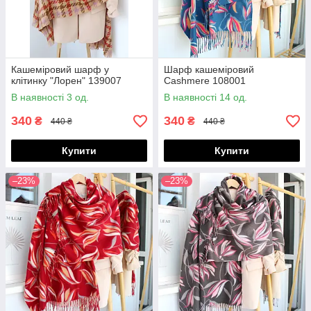
Кашеміровий шарф у
Шарф кашеміровий
клітинку "Лорен" 139007
Cashmere 108001
В наявності 3 од.
В наявності 14 од.
340
340
₴
₴
440 ₴
440 ₴
Купити
Купити
–23%
–23%