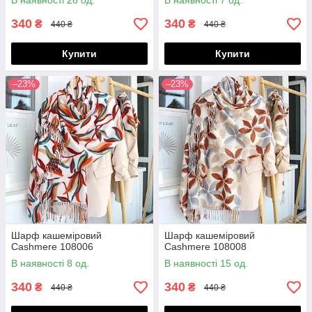
В наявності 26 од.
В наявності 7 од.
340
340
₴
₴
440 ₴
440 ₴
Купити
Купити
–23%
–23%
Шарф кашеміровий
Шарф кашеміровий
Cashmere 108006
Cashmere 108008
В наявності 8 од.
В наявності 15 од.
340
340
₴
₴
440 ₴
440 ₴