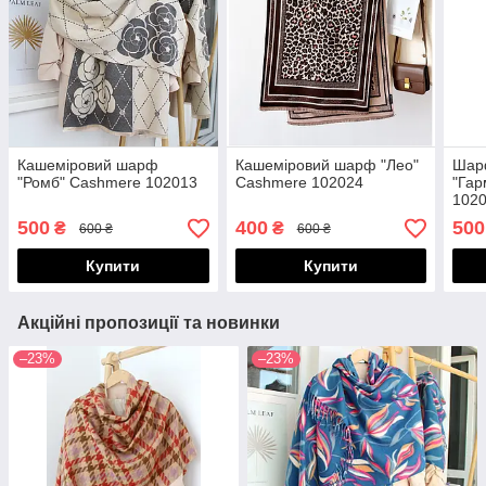
Кашеміровий шарф
Кашеміровий шарф "Лео"
Шар
"Ромб" Cashmere 102013
Cashmere 102024
"Гар
102
500
400
500
₴
₴
600 ₴
600 ₴
Купити
Купити
Акційні пропозиції та новинки
–23%
–23%