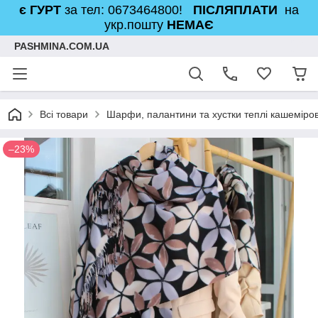
є ГУРТ
за тел: 0673464800!
ПІСЛЯПЛАТИ
на
укр.пошту
НЕМАЄ
PASHMINA.COM.UA
Всі товари
Шарфи, палантини та хустки теплі кашеміров
–23%