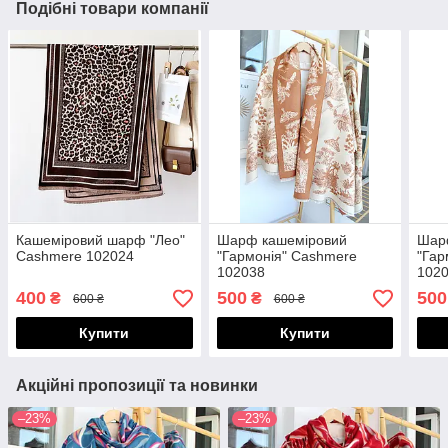
Подібні товари компанії
Кашеміровий шарф "Лео"
Шарф кашеміровий
Шар
Cashmere 102024
"Гармонія" Cashmere
"Гар
102038
102
400
500
500
₴
₴
600 ₴
600 ₴
Купити
Купити
Акційні пропозиції та новинки
–23%
–23%