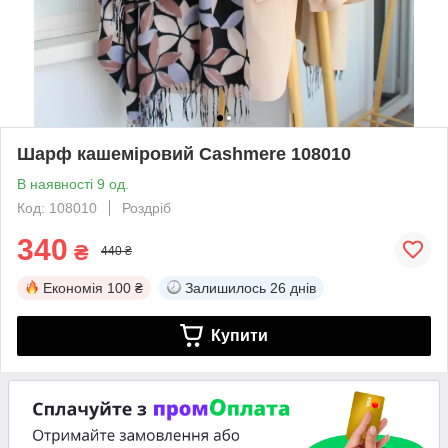
Шарф кашеміровий Cashmere 108010
В наявності 9 од.
Код: 108010
Роздріб
340
₴
440 ₴
Економія
100 ₴
Залишилось
26 днів
Купити