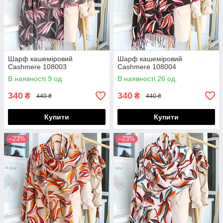
Шарф кашеміровий
Шарф кашеміровий
Cashmere 108003
Cashmere 108004
В наявності 9 од.
В наявності 26 од.
340
340
₴
₴
440 ₴
440 ₴
Купити
Купити
–23%
–23%