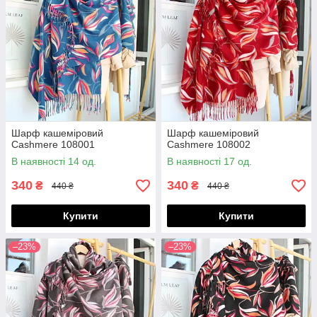
Шарф кашеміровий
Шарф кашеміровий
Cashmere 108001
Cashmere 108002
В наявності 14 од.
В наявності 17 од.
340
340
₴
₴
440 ₴
440 ₴
Купити
Купити
–23%
–23%