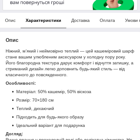
Опис
Характеристики
Доставка
Оплата
Умови 
Опис
Ніжний, м’який і неймовірно теплий — цей кашеміровий шарф
стане вашим улюбленим аксесуаром у холодну пору року.
Його благородна текстура дарує комфорт і відчуття затишку, а
стриманий дизайн легко доповнить будь-який стиль — від
класичного до повсякденного.
Особливості:
Матеріал: 50% кашемір, 50% віскоза
Розмір: 70×180 см
Теплий, дихаючий
Підходить для будь-якого образу
Ідеальний варіант для подарунка
Догляд:
Ручне прання у прохолодній воді або делікатна хімчистка. Не