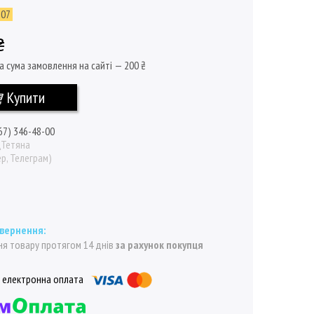
107
₴
а сума замовлення на сайті — 200 ₴
Купити
67) 346-48-00
\Тетяна
р, Телеграм)
я товару протягом 14 днів
за рахунок покупця