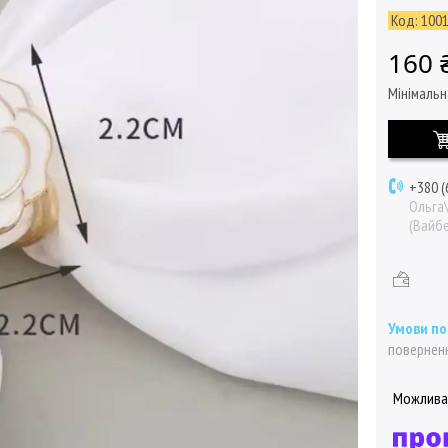
Код:
100
160 
Мінімальн
+380 (
Ольга
(Вайбе
поверненн