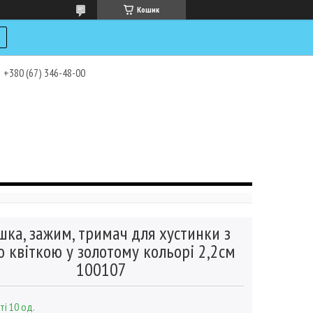
Кошик
+380 (67) 346-48-00
шка, зажим, тримач для хустинки з
ю квіткою у золотому кольорі 2,2см
100107
ті 10 од.