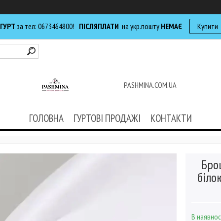
 ГУРТ
за тел: 0673464800!
ПІСЛЯПЛАТИ
на укр.пошту
НЕМАЄ
Купити
PASHMINA.COM.UA
ГОЛОВНА
ГУРТОВІ ПРОДАЖІ
КОНТАКТИ
Бро
біло
В наявнос