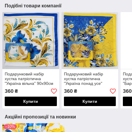
Подібні товари компанії
Подарунковий набір
Подарунковий набір
Пода
хустка патріотична
хустка патріотична
хуст
"Україна вільна" 90х90см
"Україна понад усе"
"Бар
та жовто-блакитна
90х90см та жовто-
жовт
360
360
360
₴
₴
коробочка 218076
блакитна коробочка
218
218077
Купити
Купити
Акційні пропозиції та новинки
–10%