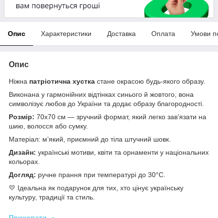
Опис
Характеристики
Доставка
Оплата
Умови п
Опис
Ніжна
патріотична хустка
стане окрасою будь-якого образу.
Виконана у гармонійних відтінках синього й жовтого, вона
символізує любов до України та додає образу благородності.
Розмір:
70х70 см — зручний формат, який легко зав’язати на
шию, волосся або сумку.
Матеріал: м’який, приємний до тіла штучний шовк.
Дизайн:
українські мотиви, квіти та орнаменти у національних
кольорах.
Догляд:
ручне прання при температурі до 30°C.
💛 Ідеальна як подарунок для тих, хто цінує українську
культуру, традиції та стиль.
Приховати