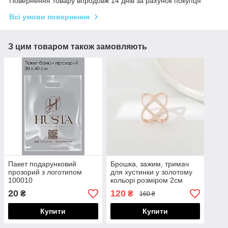
Повернення товару впродовж 14 днів за рахунок покупця
Всі умови повернення
З цим товаром також замовляють
Пакет подарунковий
Брошка, зажим, тримач
прозорий з логотипом
для хустинки у золотому
100010
кольорі розміром 2см
100102
20
120
₴
₴
160 ₴
Купити
Купити