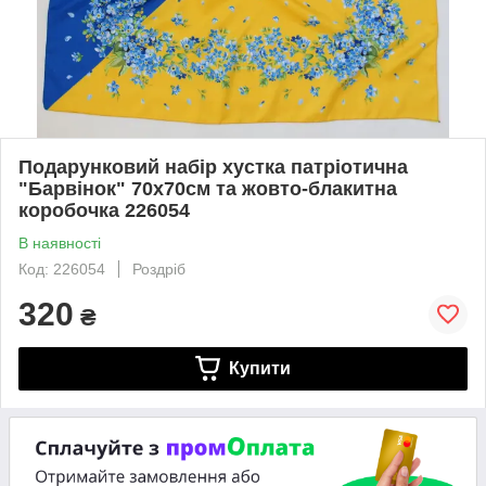
Подарунковий набір хустка патріотична
"Барвінок" 70х70см та жовто-блакитна
коробочка 226054
В наявності
Код: 226054
Роздріб
320
₴
Купити