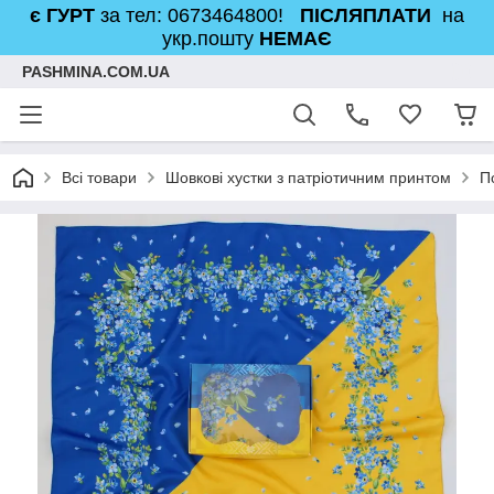
є ГУРТ
за тел: 0673464800!
ПІСЛЯПЛАТИ
на
укр.пошту
НЕМАЄ
PASHMINA.COM.UA
Всі товари
Шовкові хустки з патріотичним принтом
П