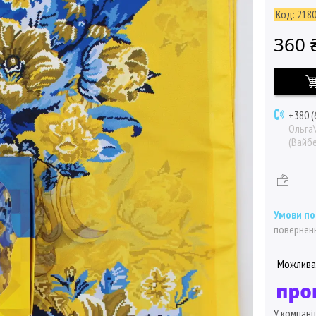
Код:
218
360 
+380 (
Ольга
(Вайбе
поверненн
У компані