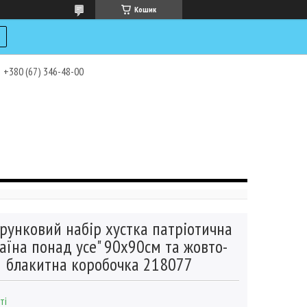
Кошик
+380 (67) 346-48-00
рунковий набір хустка патріотична
аїна понад усе" 90х90см та жовто-
блакитна коробочка 218077
ті