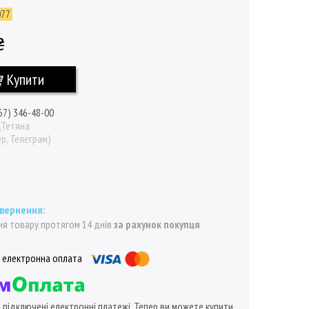
077
₴
Купити
67) 346-48-00
\Тетяна
р, Телеграм)
я товару протягом 14 днів
за рахунок покупця
ї підключені електронні платежі. Тепер ви можете купити