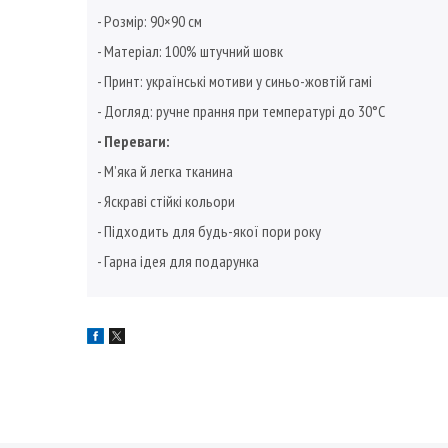
- Розмір: 90×90 см
- Матеріал: 100% штучний шовк
- Принт: українські мотиви у синьо-жовтій гамі
- Догляд: ручне прання при температурі до 30°C
- Переваги:
- М’яка й легка тканина
- Яскраві стійкі кольори
- Підходить для будь-якої пори року
- Гарна ідея для подарунка