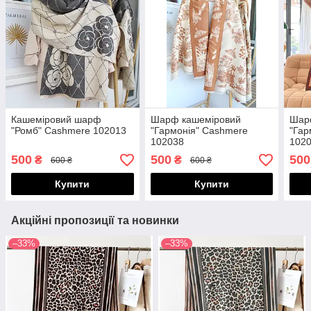
Кашеміровий шарф
Шарф кашеміровий
Шар
"Ромб" Cashmere 102013
"Гармонія" Cashmere
"Гар
102038
102
500
500
500
₴
₴
600 ₴
600 ₴
Купити
Купити
Акційні пропозиції та новинки
–33%
–33%