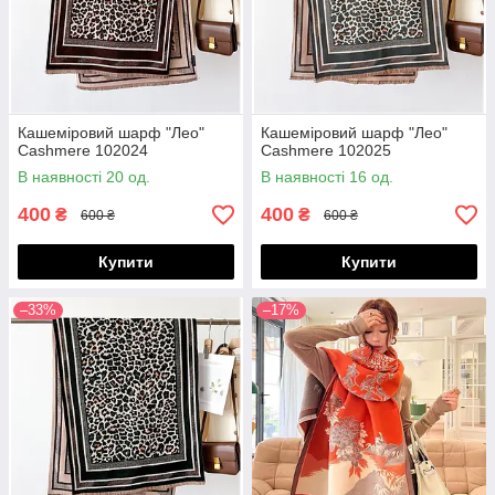
Кашеміровий шарф "Лео"
Кашеміровий шарф "Лео"
Cashmere 102024
Cashmere 102025
В наявності 20 од.
В наявності 16 од.
400
400
₴
₴
600 ₴
600 ₴
Купити
Купити
–33%
–17%