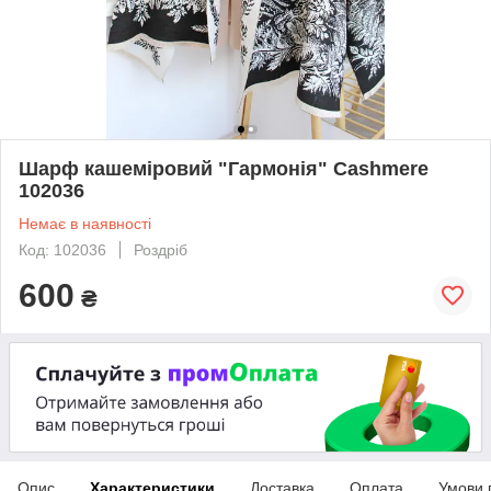
Шарф кашеміровий "Гармонія" Cashmere
102036
Немає в наявності
Код: 102036
Роздріб
600
₴
Опис
Характеристики
Доставка
Оплата
Умови 