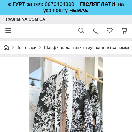
є ГУРТ
за тел: 0673464800!
ПІСЛЯПЛАТИ
на
укр.пошту
НЕМАЄ
PASHMINA.COM.UA
Всі товари
Шарфи, палантини та хустки теплі кашеміров