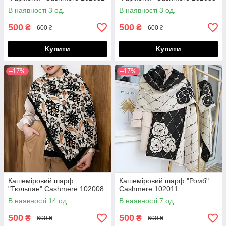
В наявності 3 од.
В наявності 3 од.
500
500
₴
₴
600 ₴
600 ₴
Купити
Купити
–17%
–17%
Кашеміровий шарф
Кашеміровий шарф "Ромб"
"Тюльпан" Cashmere 102008
Cashmere 102011
В наявності 14 од.
В наявності 7 од.
500
500
₴
₴
600 ₴
600 ₴