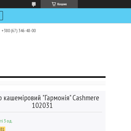
Кошик
+380 (67) 346-48-00
 кашеміровий "Гармонія" Cashmere
102031
ті 3 од.
031