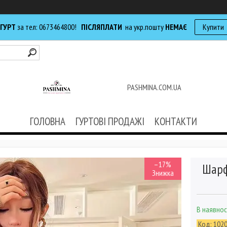
 ГУРТ
за тел: 0673464800!
ПІСЛЯПЛАТИ
на укр.пошту
НЕМАЄ
Купити
PASHMINA.COM.UA
ГОЛОВНА
ГУРТОВІ ПРОДАЖІ
КОНТАКТИ
–17%
Шарф
В наявнос
Код:
102