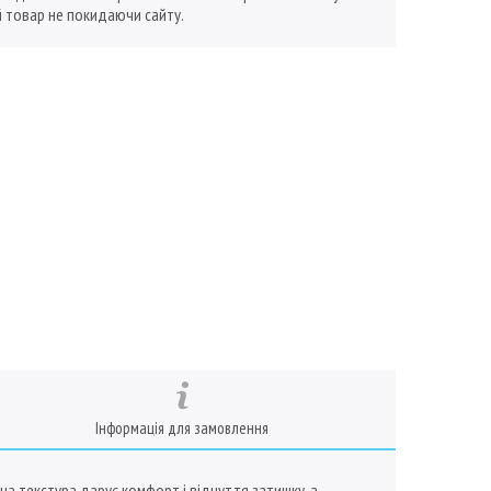
 товар не покидаючи сайту.
Інформація для замовлення
а текстура дарує комфорт і відчуття затишку, а