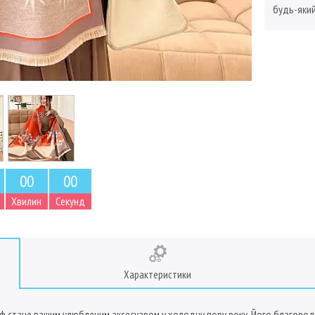
будь-який
0
0
0
0
Хвилин
Секунд
Характеристики
рф стане вашим улюбленим аксесуаром у холодну пору року. Його благородн