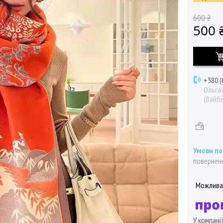
600 ₴
500 
+380 (
Ольга
(Вайбе
поверненн
У компані