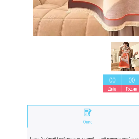
0
0
0
0
Днів
Годин
Опис
Ніжний, м’який і неймовірно теплий — цей кашеміровий ша