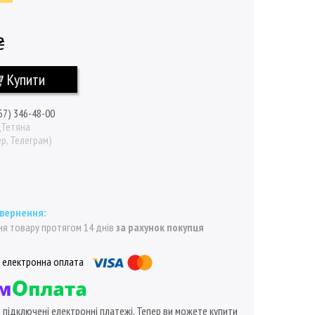
₴
Купити
67) 346-48-00
\Тетяна
р, Телеграм)
я товару протягом 14 днів
за рахунок покупця
ї підключені електронні платежі. Тепер ви можете купити