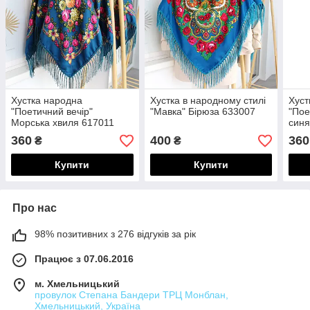
Хустка народна
Хустка в народному стилі
Хуст
"Поетичний вечір"
"Мавка" Бірюза 633007
"Пое
Морська хвиля 617011
синя
360
400
360
₴
₴
Купити
Купити
Про нас
98% позитивних з 276 відгуків за рік
Працює з 07.06.2016
м. Хмельницький
провулок Степана Бандери ТРЦ Монблан,
Хмельницький, Україна