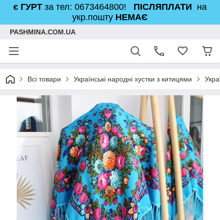
є ГУРТ
за тел: 0673464800!
ПІСЛЯПЛАТИ
на
укр.пошту
НЕМАЄ
PASHMINA.COM.UA
Всі товари
Українські народні хустки з китицями
Укра