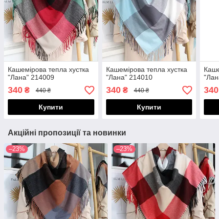
Кашемірова тепла хустка
Кашемірова тепла хустка
Каше
"Лана" 214009
"Лана" 214010
"Лан
340
340
340
₴
₴
440 ₴
440 ₴
Купити
Купити
Акційні пропозиції та новинки
–23%
–23%