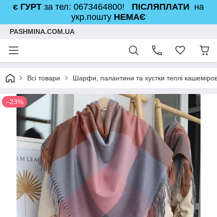
є ГУРТ
за тел: 0673464800!
ПІСЛЯПЛАТИ
на
укр.пошту
НЕМАЄ
PASHMINA.COM.UA
Всі товари
Шарфи, палантини та хустки теплі кашеміров
–23%