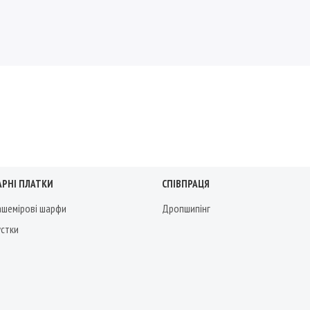
АРНІ ПЛАТКИ
СПІВПРАЦЯ
кашемірові шарфи
Дропшипінг
устки