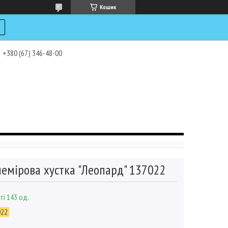
Кошик
+380 (67) 346-48-00
емірова хустка "Леопард" 137022
ті 143 од.
022