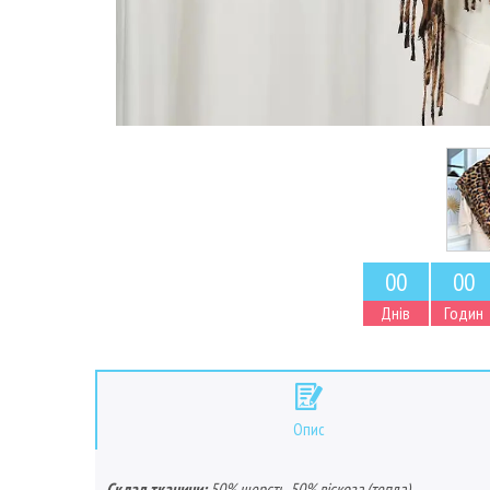
0
0
0
0
Днів
Годин
Опис
Склад тканини:
50% шерсть, 50% віскоза (тепла)