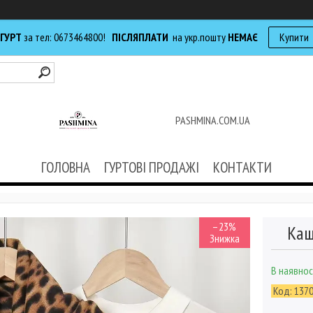
 ГУРТ
за тел: 0673464800!
ПІСЛЯПЛАТИ
на укр.пошту
НЕМАЄ
Купити
PASHMINA.COM.UA
ГОЛОВНА
ГУРТОВІ ПРОДАЖІ
КОНТАКТИ
–23%
Каш
В наявнос
Код:
137