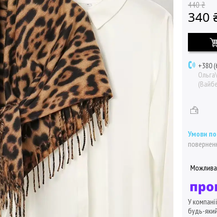
440 ₴
340 
+380 (
Ольга
(Вайбе
поверненн
У компані
будь-який