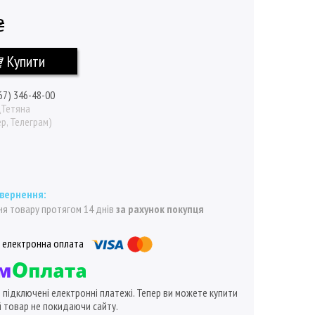
₴
Купити
67) 346-48-00
\Тетяна
р, Телеграм)
я товару протягом 14 днів
за рахунок покупця
ї підключені електронні платежі. Тепер ви можете купити
 товар не покидаючи сайту.