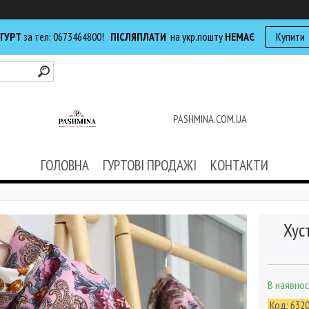
 ГУРТ
за тел: 0673464800!
ПІСЛЯПЛАТИ
на укр.пошту
НЕМАЄ
Купити
PASHMINA.COM.UA
ГОЛОВНА
ГУРТОВІ ПРОДАЖІ
КОНТАКТИ
Хус
В наявнос
Код:
632