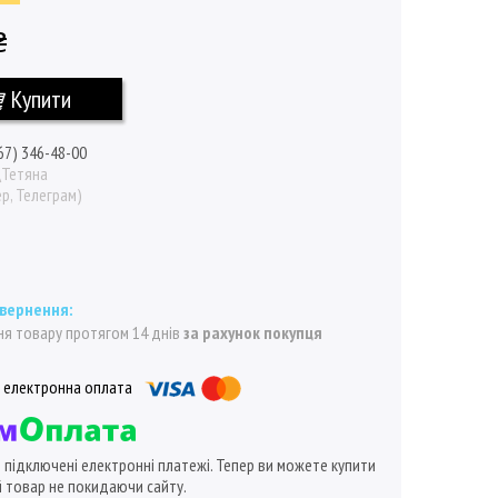
₴
Купити
67) 346-48-00
\Тетяна
р, Телеграм)
я товару протягом 14 днів
за рахунок покупця
ї підключені електронні платежі. Тепер ви можете купити
 товар не покидаючи сайту.