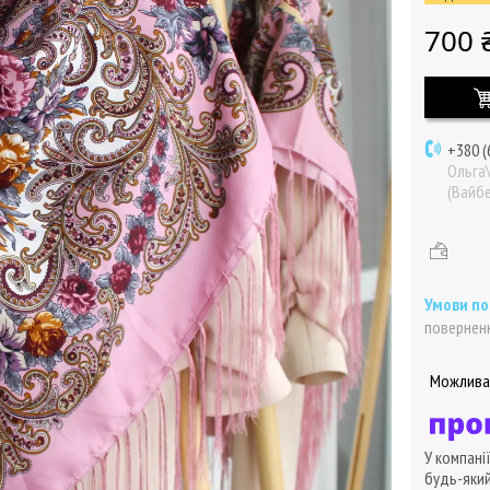
700 
+380 (
Ольга
(Вайбе
поверненн
У компані
будь-який