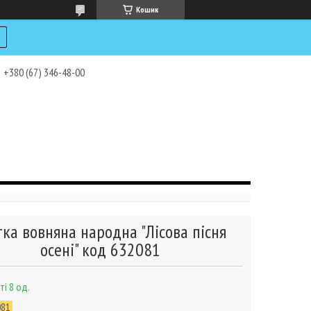
Кошик
+380 (67) 346-48-00
тка вовняна народна "Лісова пісня
осені" код 632081
ті 8 од.
081