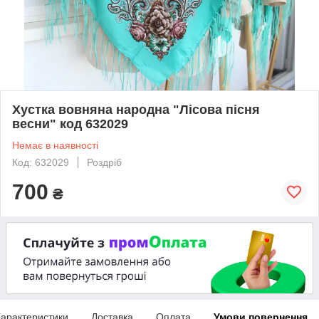
Хустка вовняна народна "Лісова пісня
весни" код 632029
Немає в наявності
Код: 632029
Роздріб
700
₴
арактеристики
Доставка
Оплата
Умови повернення