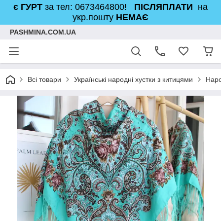
є ГУРТ
за тел: 0673464800!
ПІСЛЯПЛАТИ
на
укр.пошту
НЕМАЄ
PASHMINA.COM.UA
Всі товари
Українські народні хустки з китицями
Наро