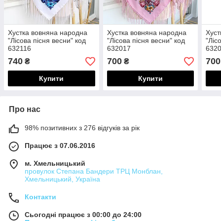
Хустка вовняна народна
Хустка вовняна народна
Хуст
"Лісова пісня весни" код
"Лісова пісня весни" код
"Ліс
632116
632017
632
740
700
700
₴
₴
Купити
Купити
Про нас
98% позитивних з 276 відгуків за рік
Працює з 07.06.2016
м. Хмельницький
провулок Степана Бандери ТРЦ Монблан,
Хмельницький, Україна
Контакти
Сьогодні працює з 00:00 до 24:00