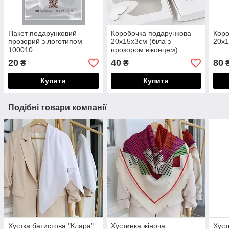
Пакет подарунковий
Коробочка подарункова
Коро
прозорий з логотипом
20х15х3см (біла з
20х1
100010
прозором віконцем)
100005
20
40
80
₴
₴
Купити
Купити
Подібні товари компанії
Хустка батистова "Клара"
Хустинка жіноча
Хуст