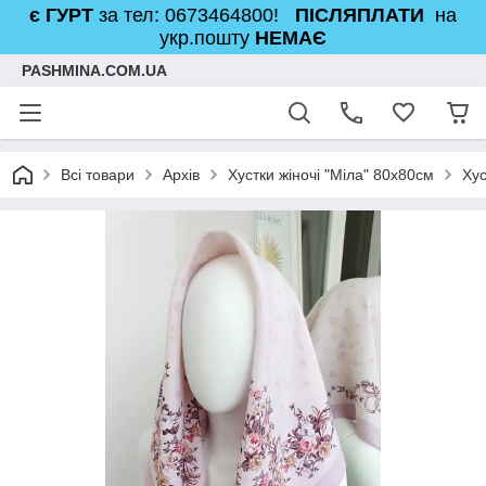
є ГУРТ
за тел: 0673464800!
ПІСЛЯПЛАТИ
на
укр.пошту
НЕМАЄ
PASHMINA.COM.UA
Всі товари
Архів
Хустки жіночі "Міла" 80х80см
Хус