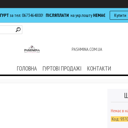
 ГУРТ
за тел: 0673464800!
ПІСЛЯПЛАТИ
на укр.пошту
НЕМАЄ
Купити
PASHMINA.COM.UA
ГОЛОВНА
ГУРТОВІ ПРОДАЖІ
КОНТАКТИ
Ш
Немає в н
Код:
937