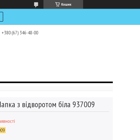
Кошик
+380 (67) 346-48-00
апка з відворотом біла 937009
аявності
009