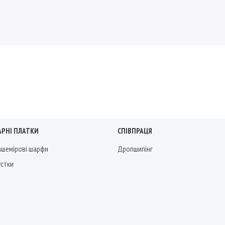
АРНІ ПЛАТКИ
СПІВПРАЦЯ
кашемірові шарфи
Дропшипінг
устки