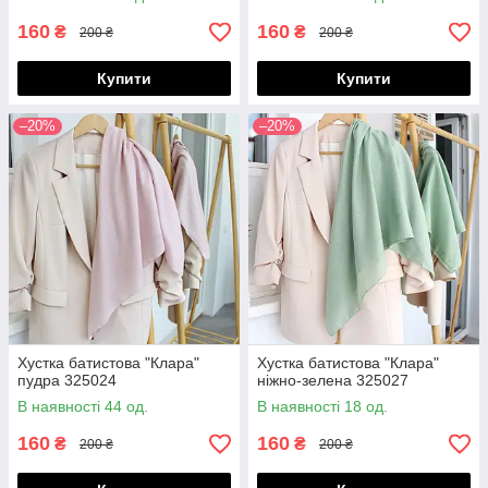
160
160
₴
₴
200 ₴
200 ₴
Купити
Купити
–20%
–20%
Хустка батистова "Клара"
Хустка батистова "Клара"
пудра 325024
ніжно-зелена 325027
В наявності 44 од.
В наявності 18 од.
160
160
₴
₴
200 ₴
200 ₴