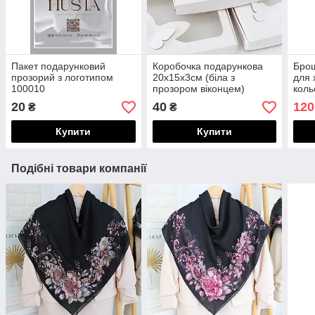
Пакет подарунковий
Коробочка подарункова
Брош
прозорий з логотипом
20х15х3см (біла з
для 
100010
прозором віконцем)
коль
100005
100
20
40
120
₴
₴
Купити
Купити
Подібні товари компанії