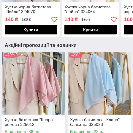
Хустка чорна батистова
Хустка чорна батистова
Хуст
"Лейла" 324070
"Лейла" 324064
чорн
140
140
160
₴
₴
180 ₴
180 ₴
Купити
Купити
Акційні пропозиції та новинки
–20%
–20%
Хустка батистова "Клара"
Хустка батистова "Клара"
рожева 325012
блакитна 325023
В наявності 36 од.
В наявності 28 од.