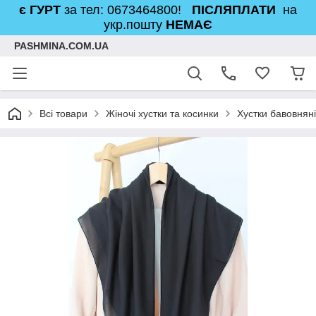
є ГУРТ
за тел: 0673464800!
ПІСЛЯПЛАТИ
на
укр.пошту
НЕМАЄ
PASHMINA.COM.UA
Всі товари
Жіночі хустки та косинки
Хустки бавовняні