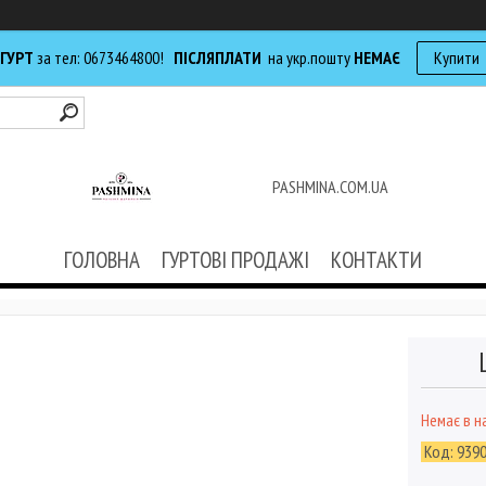
 ГУРТ
за тел: 0673464800!
ПІСЛЯПЛАТИ
на укр.пошту
НЕМАЄ
Купити
PASHMINA.COM.UA
ГОЛОВНА
ГУРТОВІ ПРОДАЖІ
КОНТАКТИ
Немає в н
Код:
939