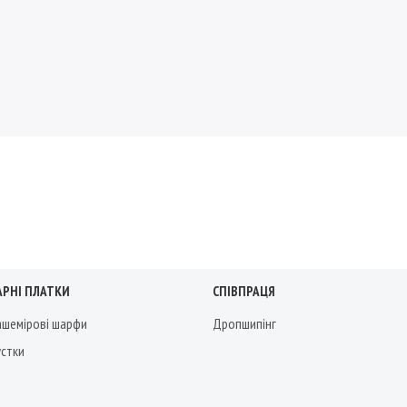
АРНІ ПЛАТКИ
СПІВПРАЦЯ
кашемірові шарфи
Дропшипінг
устки