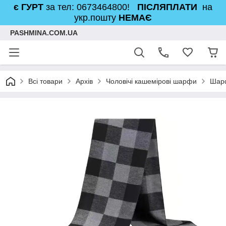
є ГУРТ
за тел: 0673464800!
ПІСЛЯПЛАТИ
на
укр.пошту
НЕМАЄ
PASHMINA.COM.UA
Всі товари
Архів
Чоловічі кашемірові шарфи
Шарф