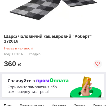
Шарф чоловійчий кашеміровий "Роберт"
172016
Немає в наявності
Код: 172016
Роздріб
360
₴
Опис
Характеристики
Доставка
Оплата
Умови п