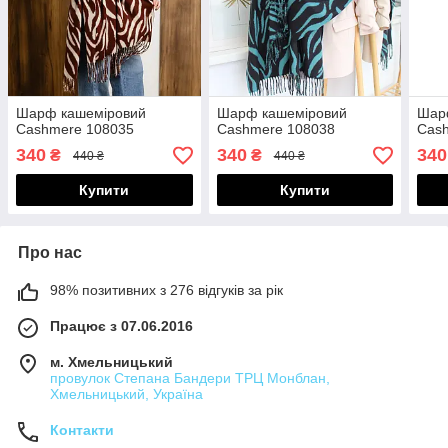
Шарф кашеміровий
Шарф кашеміровий
Шар
Cashmere 108035
Cashmere 108038
Cas
340
340
340
₴
₴
440 ₴
440 ₴
Купити
Купити
Про нас
98% позитивних з 276 відгуків за рік
Працює з 07.06.2016
м. Хмельницький
провулок Степана Бандери ТРЦ Монблан,
Хмельницький, Україна
Контакти