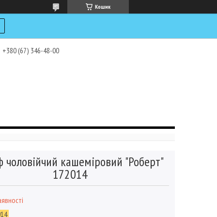
Кошик
+380 (67) 346-48-00
 чоловійчий кашеміровий "Роберт"
172014
аявності
014