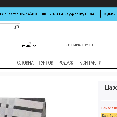
 ГУРТ
за тел: 0673464800!
ПІСЛЯПЛАТИ
на укр.пошту
НЕМАЄ
Купити
PASHMINA.COM.UA
ГОЛОВНА
ГУРТОВІ ПРОДАЖІ
КОНТАКТИ
Шарф
Немає в н
Код:
172