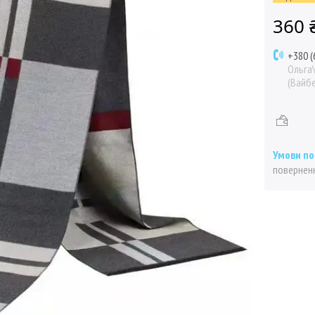
360 
+380 (
Ольга
(Вайбе
поверненн