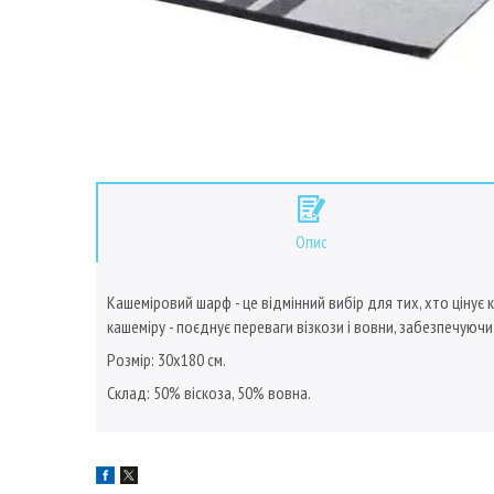
Опис
Кашеміровий шарф - це відмінний вибір для тих, хто цінує 
кашеміру - поєднує переваги візкози і вовни, забезпечуюч
Розмір: 30х180 см.
Склад: 50% віскоза, 50% вовна.