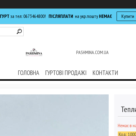
 ГУРТ
за тел: 0673464800!
ПІСЛЯПЛАТИ
на укр.пошту
НЕМАЄ
Купити
PASHMINA.COM.UA
ГОЛОВНА
ГУРТОВІ ПРОДАЖІ
КОНТАКТИ
Тепл
Немає в н
Код:
100