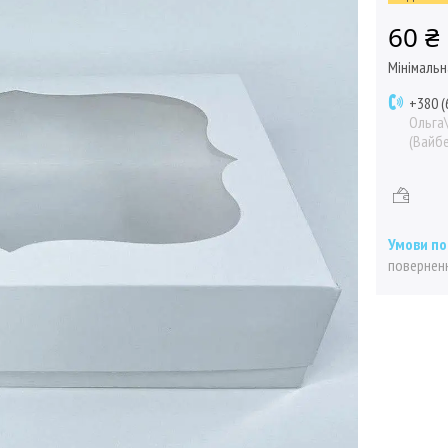
60 ₴
Мінімальн
+380 (
Ольга
(Вайбе
поверненн