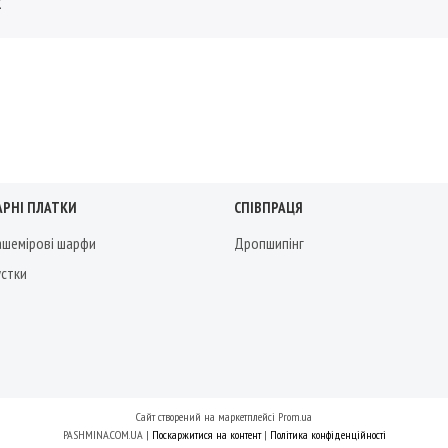
2
АРНІ ПЛАТКИ
СПІВПРАЦЯ
кашемірові шарфи
Дропшипінг
устки
Сайт створений на маркетплейсі
Prom.ua
PASHMINA.COM.UA |
Поскаржитися на контент
|
Політика конфіденційності