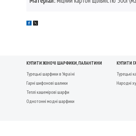
Матеріал:
міцний картон щільністю 300г\м
КУПИТИ ЖІНОЧІ ШАРФИКИ, ПАЛАНТИНИ
КУПИТИ Г
Турецькі шарфики в Україні
Турецькі 
Гарні шифонові шалики
Народні х
Теплі кашемірові шарфи
Однотонні модні шарфики