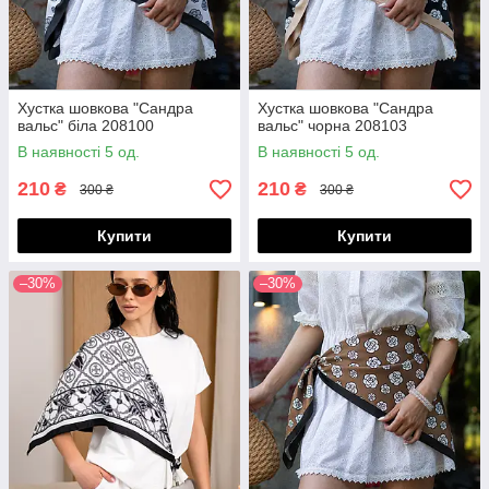
Хустка шовкова "Сандра
Хустка шовкова "Сандра
вальс" біла 208100
вальс" чорна 208103
В наявності 5 од.
В наявності 5 од.
210
210
₴
₴
300 ₴
300 ₴
Купити
Купити
–30%
–30%