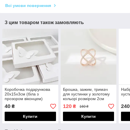
Всі умови повернення
З цим товаром також замовляють
Коробочка подарункова
Брошка, зажим, тримач
Набі
20х15х3см (біла з
для хустинки у золотому
хуст
прозором віконцем)
кольорі розміром 2см
100005
100102
40
120
240
₴
₴
160 ₴
Купити
Купити