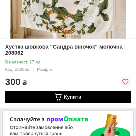
Хустка шовкова "Сандра віночок" молочна
208062
В наявності 17 од.
Код: 208062
Роздріб
300
₴
Купити