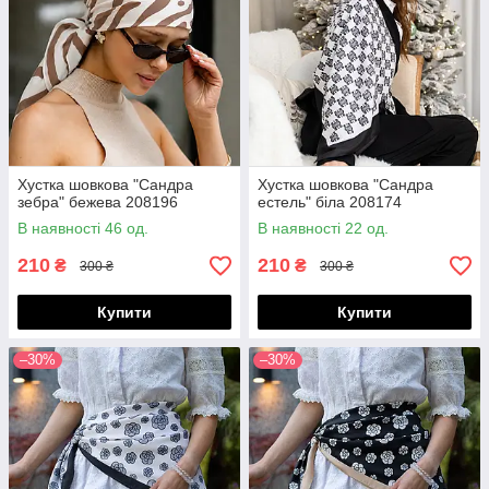
Хустка шовкова "Сандра
Хустка шовкова "Сандра
зебра" бежева 208196
естель" біла 208174
В наявності 46 од.
В наявності 22 од.
210
210
₴
₴
300 ₴
300 ₴
Купити
Купити
–30%
–30%