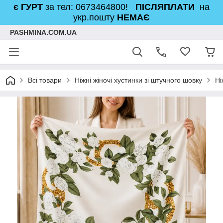
є ГУРТ
за тел: 0673464800!
ПІСЛЯПЛАТИ
на
укр.пошту
НЕМАЄ
PASHMINA.COM.UA
Всі товари
Ніжні жіночі хустинки зі штучного шовку
Ні