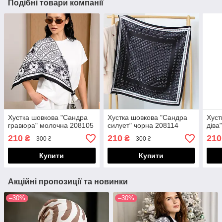
Подібні товари компанії
Хустка шовкова "Сандра
Хустка шовкова "Сандра
Хуст
гравюра" молочна 208105
силует" чорна 208114
діва
210
210
210
₴
₴
300 ₴
300 ₴
Купити
Купити
Акційні пропозиції та новинки
–30%
–30%