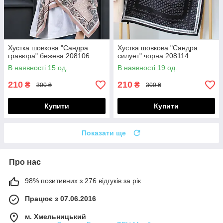
Хустка шовкова "Сандра
Хустка шовкова "Сандра
гравюра" бежева 208106
силует" чорна 208114
В наявності 15 од.
В наявності 19 од.
210
210
₴
₴
300 ₴
300 ₴
Купити
Купити
Показати ще
Про нас
98% позитивних з 276 відгуків за рік
Працює з 07.06.2016
м. Хмельницький