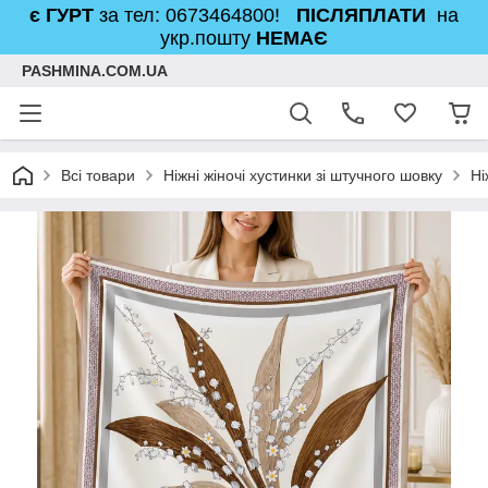
є ГУРТ
за тел: 0673464800!
ПІСЛЯПЛАТИ
на
укр.пошту
НЕМАЄ
PASHMINA.COM.UA
Всі товари
Ніжні жіночі хустинки зі штучного шовку
Ні