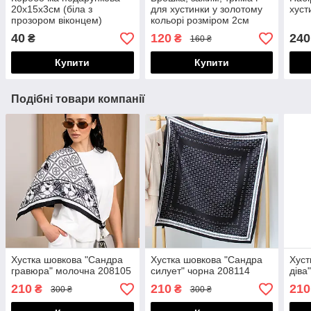
20х15х3см (біла з
для хустинки у золотому
хуст
прозором віконцем)
кольорі розміром 2см
100005
100102
40
120
240
₴
₴
160 ₴
Купити
Купити
Подібні товари компанії
Хустка шовкова "Сандра
Хустка шовкова "Сандра
Хуст
гравюра" молочна 208105
силует" чорна 208114
діва
210
210
210
₴
₴
300 ₴
300 ₴