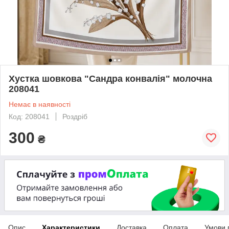
Хустка шовкова "Сандра конвалія" молочна
208041
Немає в наявності
Код: 208041
Роздріб
300
₴
Опис
Характеристики
Доставка
Оплата
Умови 