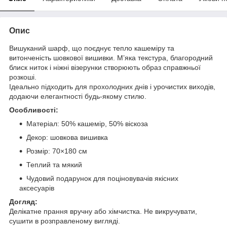
Опис
Вишуканий шарф, що поєднує тепло кашеміру та
витонченість шовкової вишивки. М’яка текстура, благородний
блиск ниток і ніжні візерунки створюють образ справжньої
розкоші.
Ідеально підходить для прохолодних днів і урочистих виходів,
додаючи елегантності будь-якому стилю.
Особливості:
Матеріал: 50% кашемір, 50% віскоза
Декор: шовкова вишивка
Розмір: 70×180 см
Теплий та мякий
Чудовий подарунок для поціновувачів якісних
аксесуарів
Догляд:
Делікатне прання вручну або хімчистка. Не викручувати,
сушити в розправленому вигляді.