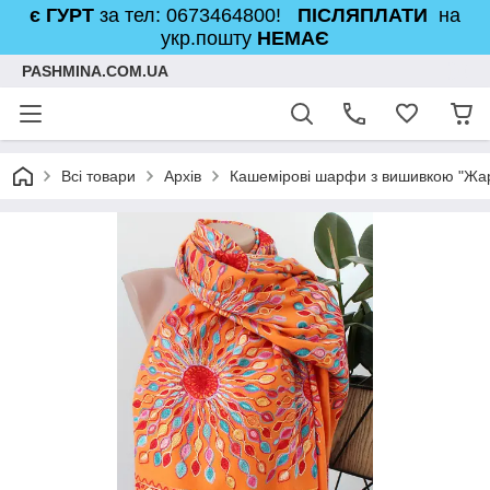
є ГУРТ
за тел: 0673464800!
ПІСЛЯПЛАТИ
на
укр.пошту
НЕМАЄ
PASHMINA.COM.UA
Всі товари
Архів
Кашемірові шарфи з вишивкою "Жа