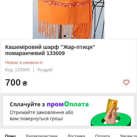
Кашеміровий шарф "Жар-птиця"
помаранчевий 133009
Немає в наявності
Код: 133009
Роздріб
700
₴
Опис
Характеристики
Доставка
Оплата
Умови п