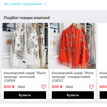
Всі умови повернення
Подібні товари компанії
Кашеміровий шарф "Магія
Кашеміровий шарф "Магія
Каше
природи" молочний
природи" помаранчевий
прир
134004
134012
600
600
600
₴
₴
700 ₴
700 ₴
Купити
Купити