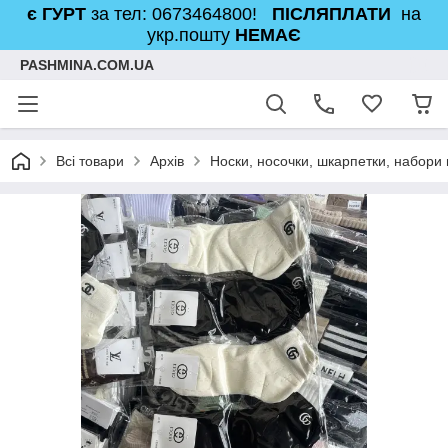
є ГУРТ
за тел: 0673464800!
ПІСЛЯПЛАТИ
на
укр.пошту
НЕМАЄ
PASHMINA.COM.UA
Всі товари
Архів
Носки, носочки, шкарпетки, набори 