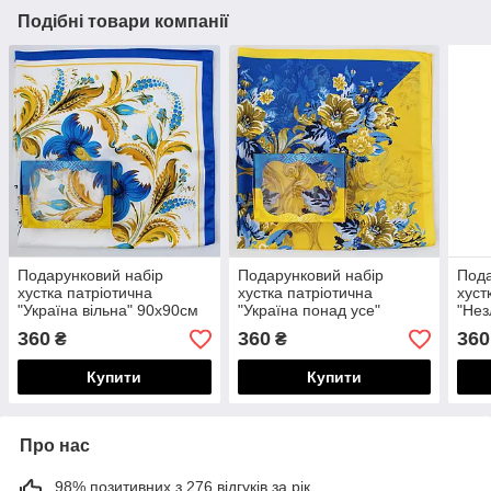
Подібні товари компанії
Подарунковий набір
Подарунковий набір
Пода
хустка патріотична
хустка патріотична
хуст
"Україна вільна" 90х90см
"Україна понад усе"
"Нез
та жовто-блакитна
90х90см та жовто-
жовт
360
360
360
₴
₴
коробочка 218076
блакитна коробочка
218
218077
Купити
Купити
Про нас
98% позитивних з 276 відгуків за рік