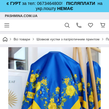
є ГУРТ
за тел: 0673464800!
ПІСЛЯПЛАТИ
на
укр.пошту
НЕМАЄ
PASHMINA.COM.UA
Всі товари
Шовкові хустки з патріотичним принтом
П