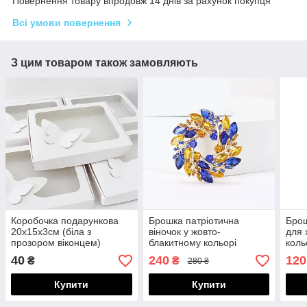
Повернення товару впродовж 14 днів за рахунок покупця
Всі умови повернення
З цим товаром також замовляють
Коробочка подарункова
Брошка патріотична
Брош
20х15х3см (біла з
віночок у жовто-
для 
прозором віконцем)
блакитному кольорі
коль
100005
100027
100
40
240
120
₴
₴
280 ₴
Купити
Купити