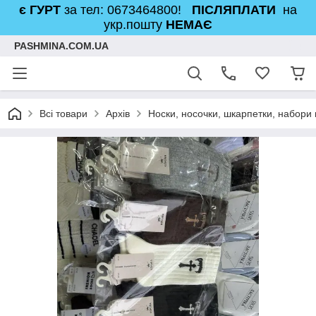
є ГУРТ
за тел: 0673464800!
ПІСЛЯПЛАТИ
на
укр.пошту
НЕМАЄ
PASHMINA.COM.UA
Всі товари
Архів
Носки, носочки, шкарпетки, набори 