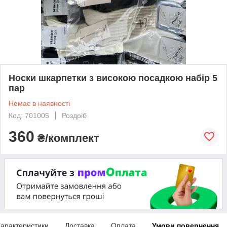
Носки шкарпетки з високою посадкою набір 5
пар
Немає в наявності
Код: 701005
Роздріб
360
₴/комплект
арактеристики
Доставка
Оплата
Умови повернення