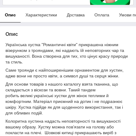
Опис
Характеристики
Доставка
Оплата
Умови п
Опис
Українська хустка "Романтичні квіти" прикрашена ніжним
візерунком з трояндами, які надають їй неповторних чар та
вишуканості. Вона створена для тих, хто цінує красу природи
та стиль.
Саме троянди є найпоширенішим орнаментом для хустин,
адже вони не просто квіти, а символ душі та серця жінки.
Для основи товарів з нашого каталогу взята тканина, що
складається з віскози та вовни. Такий тандем
робить великі українські хустки для жінок теплими й
комфортним. Матеріал приємний на дотик і не подразнює
шкіру. Хустка підійде як для щоденного використання, так і
для обливих подій.
Колоритна хустина надасть неповторності та вишуканості
вашому образу. Хустку можна пов’язати на голову або
покласти на плечі. Шовкові китиці прикрашають виріб з