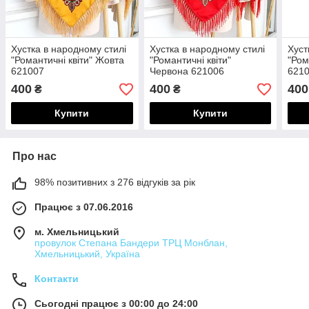
Хустка в народному стилі
Хустка в народному стилі
Хуст
"Романтичні квіти" Жовта
"Романтичні квіти"
"Ром
621007
Червона 621006
621
400
400
400
₴
₴
Купити
Купити
Про нас
98% позитивних з 276 відгуків за рік
Працює з 07.06.2016
м. Хмельницький
провулок Степана Бандери ТРЦ Монблан,
Хмельницький, Україна
Контакти
Сьогодні працює з 00:00 до 24:00