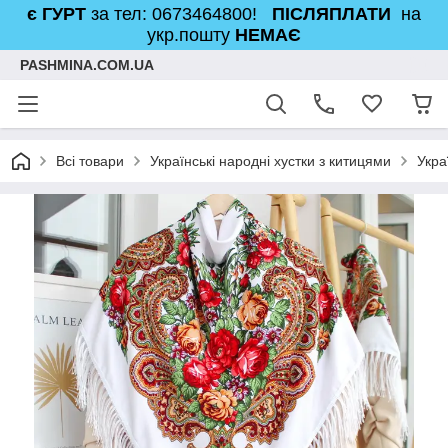
є ГУРТ
за тел: 0673464800!
ПІСЛЯПЛАТИ
на
укр.пошту
НЕМАЄ
PASHMINA.COM.UA
Всі товари
Українські народні хустки з китицями
Укра