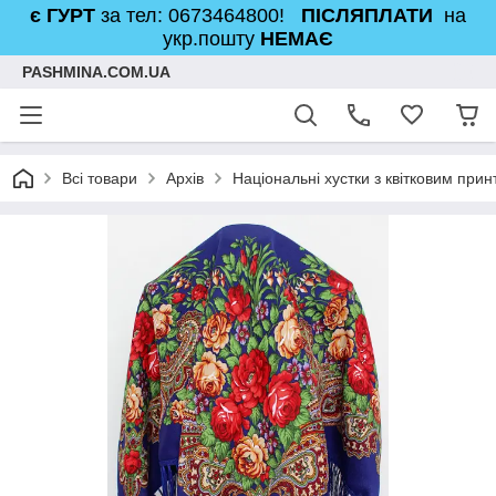
є ГУРТ
за тел: 0673464800!
ПІСЛЯПЛАТИ
на
укр.пошту
НЕМАЄ
PASHMINA.COM.UA
Всі товари
Архів
Національні хустки з квітковим при