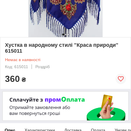
Хустка в народному стилі "Краса природи"
615011
Немає в наявності
Код: 615011
Роздріб
360
₴
Опис
Характеристики
Доставка
Оплата
Умови п