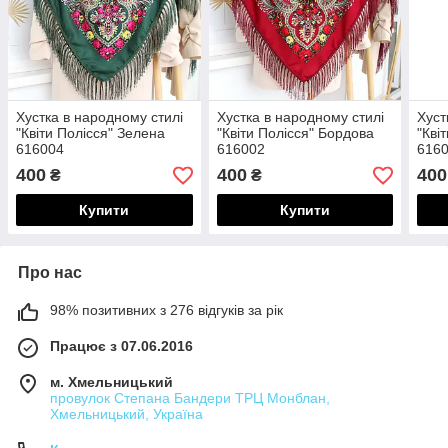
Хустка в народному стилі
Хустка в народному стилі
Хуст
"Квіти Полісся" Зелена
"Квіти Полісся" Бордова
"Кві
616004
616002
616
400
400
400
₴
₴
Купити
Купити
Про нас
98% позитивних з 276 відгуків за рік
Працює з 07.06.2016
м. Хмельницький
провулок Степана Бандери ТРЦ Монблан,
Хмельницький, Україна