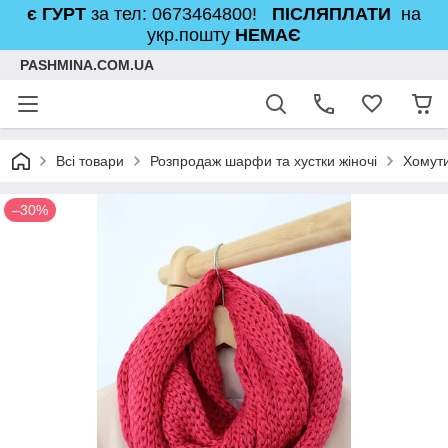
є ГУРТ
за тел: 0673464800!
ПІСЛЯПЛАТИ
на
укр.пошту
НЕМАЄ
PASHMINA.COM.UA
Всі товари
Розпродаж шарфи та хустки жіночі
Хомути
–30%