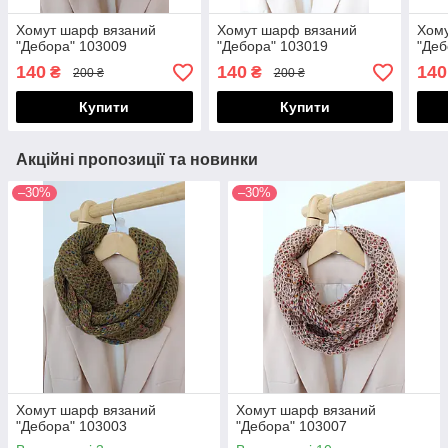
Хомут шарф вязаний
Хомут шарф вязаний
Хом
"Дебора" 103009
"Дебора" 103019
"Деб
140
140
140
₴
₴
200 ₴
200 ₴
Купити
Купити
Акційні пропозиції та новинки
–30%
–30%
Хомут шарф вязаний
Хомут шарф вязаний
"Дебора" 103003
"Дебора" 103007