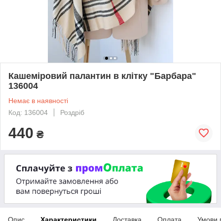
Кашеміровий палантин в клітку "Барбара"
136004
Немає в наявності
Код: 136004
Роздріб
440
₴
Опис
Характеристики
Доставка
Оплата
Умови 