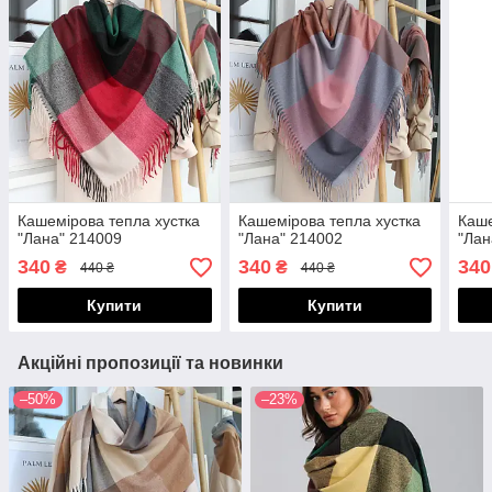
Кашемірова тепла хустка
Кашемірова тепла хустка
Каше
"Лана" 214009
"Лана" 214002
"Лан
340
340
340
₴
₴
440 ₴
440 ₴
Купити
Купити
Акційні пропозиції та новинки
–50%
–23%