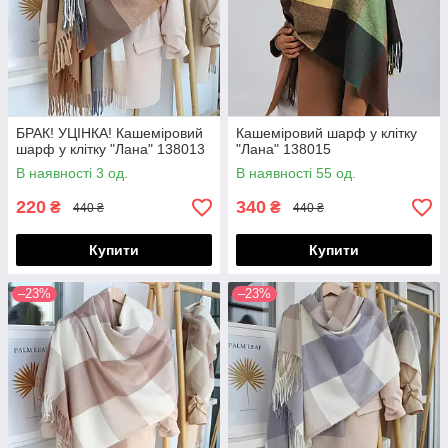
БРАК! УЦІНКА! Кашеміровий
Кашеміровий шарф у клітку
шарф у клітку "Лана" 138013
"Лана" 138015
В наявності 3 од.
В наявності 55 од.
220
340
₴
₴
440 ₴
440 ₴
Купити
Купити
–23%
–23%