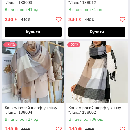
"Лана" 138003
"Лана" 138012
В наявності 41 од.
В наявності 41 од.
340
340
₴
₴
440 ₴
440 ₴
Купити
Купити
–23%
–23%
Кашеміровий шарф у клітку
Кашеміровий шарф у клітку
"Лана" 138004
"Лана" 138002
В наявності 27 од.
В наявності 36 од.
340
340
₴
₴
440 ₴
440 ₴