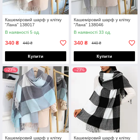
Кашеміровий шарф у клітку
Кашеміровий шарф у клітку
"Лана" 138017
"Лана" 138046
В наявності 5 од.
В наявності 33 од.
340
340
₴
₴
440 ₴
440 ₴
Купити
Купити
–23%
–23%
Кашеміровий шарф у клітку
Кашеміровий шарф у клітку