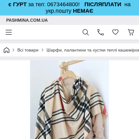
є ГУРТ
за тел: 0673464800!
ПІСЛЯПЛАТИ
на
укр.пошту
НЕМАЄ
PASHMINA.COM.UA
Всі товари
Шарфи, палантини та хустки теплі кашеміров