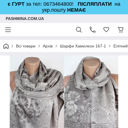
є ГУРТ
за тел: 0673464800!
ПІСЛЯПЛАТИ
на
укр.пошту
НЕМАЄ
PASHMINA.COM.UA
Всі товари
Архів
Шарфи Хамелеон 167-1
Елітни