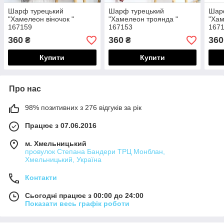
Шарф турецький
Шарф турецький
Шар
"Хамелеон віночок "
"Хамелеон троянда "
"Хам
167159
167153
167
360
360
360
₴
₴
Купити
Купити
Про нас
98% позитивних з 276 відгуків за рік
Працює з 07.06.2016
м. Хмельницький
провулок Степана Бандери ТРЦ Монблан,
Хмельницький, Україна
Контакти
Сьогодні працює з 00:00 до 24:00
Показати весь графік роботи