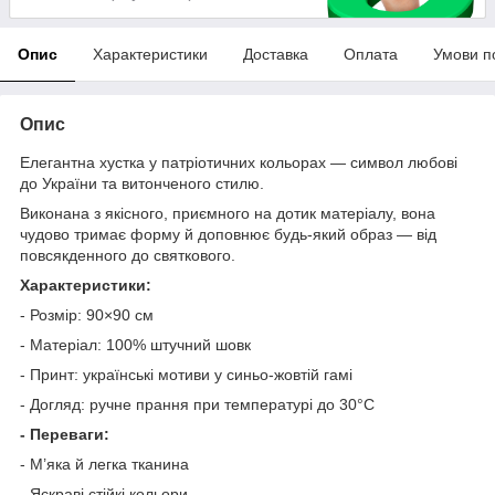
Опис
Характеристики
Доставка
Оплата
Умови п
Опис
Елегантна хустка у патріотичних кольорах — символ любові
до України та витонченого стилю.
Виконана з якісного, приємного на дотик матеріалу, вона
чудово тримає форму й доповнює будь-який образ — від
повсякденного до святкового.
Характеристики:
- Розмір: 90×90 см
- Матеріал: 100% штучний шовк
- Принт: українські мотиви у синьо-жовтій гамі
- Догляд: ручне прання при температурі до 30°C
- Переваги:
- М’яка й легка тканина
- Яскраві стійкі кольори