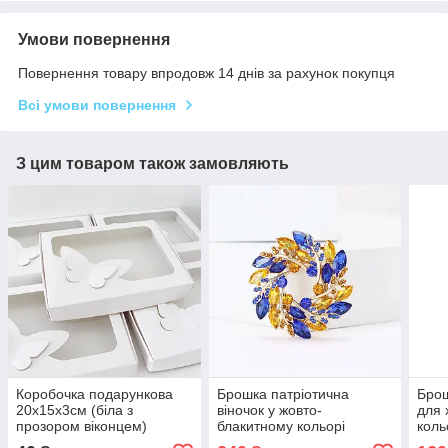
Умови повернення
Повернення товару впродовж 14 днів за рахунок покупця
Всі умови повернення
З цим товаром також замовляють
Коробочка подарункова
Брошка патріотична
Брош
20х15х3см (біла з
віночок у жовто-
для 
прозором віконцем)
блакитному кольорі
коль
100005
100027
100