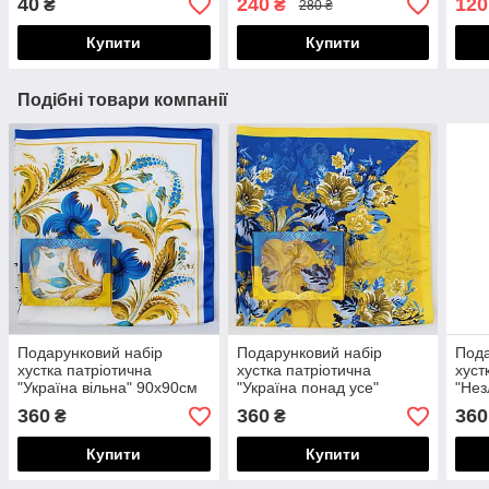
40
240
120
₴
₴
280 ₴
Купити
Купити
Подібні товари компанії
Подарунковий набір
Подарунковий набір
Пода
хустка патріотична
хустка патріотична
хуст
"Україна вільна" 90х90см
"Україна понад усе"
"Нез
та жовто-блакитна
90х90см та жовто-
жовт
360
360
360
₴
₴
коробочка 218076
блакитна коробочка
218
218077
Купити
Купити