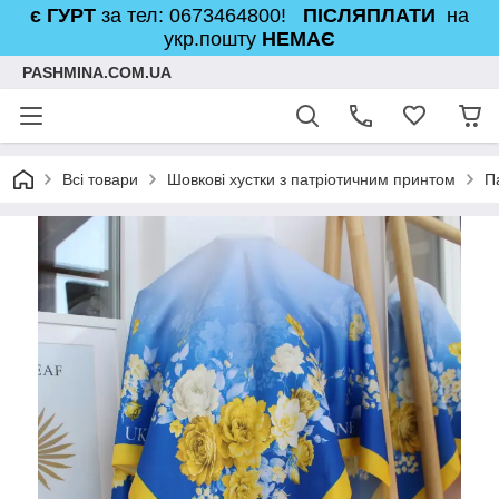
є ГУРТ
за тел: 0673464800!
ПІСЛЯПЛАТИ
на
укр.пошту
НЕМАЄ
PASHMINA.COM.UA
Всі товари
Шовкові хустки з патріотичним принтом
П