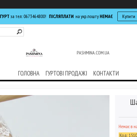
 ГУРТ
за тел: 0673464800!
ПІСЛЯПЛАТИ
на укр.пошту
НЕМАЄ
Купити
PASHMINA.COM.UA
ГОЛОВНА
ГУРТОВІ ПРОДАЖІ
КОНТАКТИ
Ша
Немає в н
Код:
151