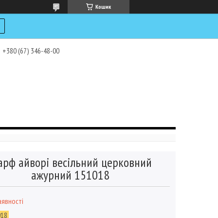
Кошик
+380 (67) 346-48-00
рф айворі весільний церковний
ажурний 151018
аявності
018