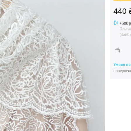
440 
+380 (
Ольга
(Вайбе
поверненн