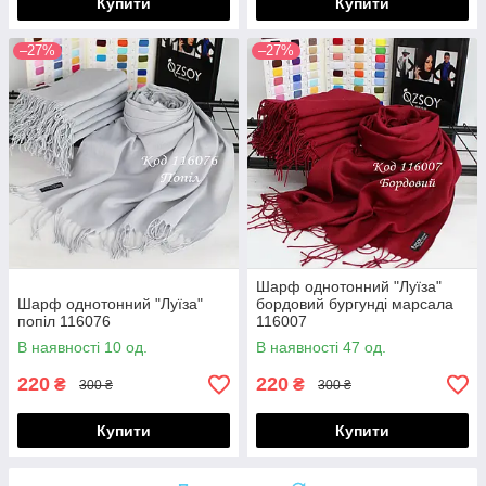
Купити
Купити
–27%
–27%
Шарф однотонний "Луїза"
Шарф однотонний "Луїза"
бордовий бургунді марсала
попіл 116076
116007
В наявності 10 од.
В наявності 47 од.
220
220
₴
₴
300 ₴
300 ₴
Купити
Купити