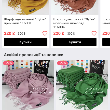
Шарф однотонний "Луїза"
Шарф однотонний "Луїза"
Шарф
гірчичний 116001
молочний шоколад
мент
116004
220
220
220
₴
₴
300 ₴
300 ₴
Купити
Купити
Акційні пропозиції та новинки
–27%
–27%