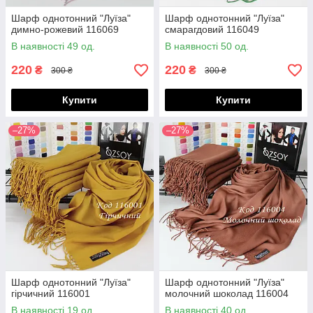
Шарф однотонний "Луїза"
Шарф однотонний "Луїза"
димно-рожевий 116069
смарагдовий 116049
В наявності 49 од.
В наявності 50 од.
220
220
₴
₴
300 ₴
300 ₴
Купити
Купити
–27%
–27%
Шарф однотонний "Луїза"
Шарф однотонний "Луїза"
гірчичний 116001
молочний шоколад 116004
В наявності 19 од.
В наявності 40 од.