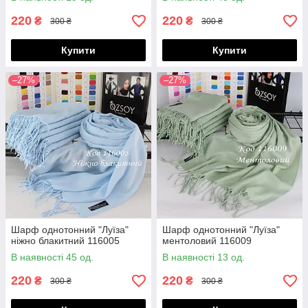
220
220
₴
₴
300 ₴
300 ₴
Купити
Купити
–27%
–27%
Шарф однотонний "Луїза"
Шарф однотонний "Луїза"
ніжно блакитний 116005
ментоловий 116009
В наявності 45 од.
В наявності 13 од.
220
220
₴
₴
300 ₴
300 ₴