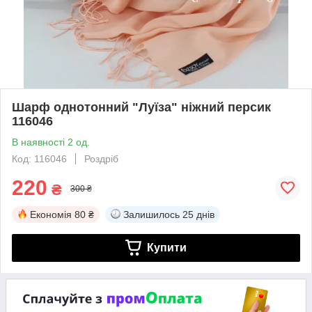
Шарф однотонний "Луїза" ніжний персик
116046
В наявності 2 од.
Код: 116046
Роздріб
220
₴
300 ₴
Економія
80 ₴
Залишилось
25 днів
Купити