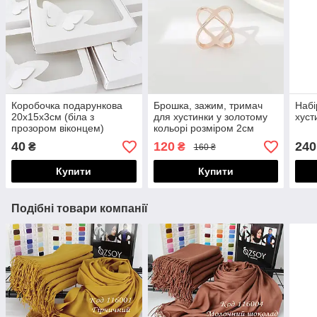
Коробочка подарункова
Брошка, зажим, тримач
Набі
20х15х3см (біла з
для хустинки у золотому
хуст
прозором віконцем)
кольорі розміром 2см
100005
100102
40
120
240
₴
₴
160 ₴
Купити
Купити
Подібні товари компанії